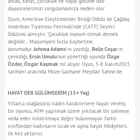
ahlak, sanat, çocukluk ve hayal gücüne dair
düşüncelerimizi sorgulamamıza neden olur.
Oyun; Amerikan Eleştirmenler Birliği Ödülü ile Çağdaş
Amerikan Tiyatrosu Festivali’nde (CATF) Seyirci
Ödülünü almıştır. “Çocukluk masum olmak demek
değildir... Masumiyeti hızla kaybetme
durumudur.
Johnna Adams
’ın yazdığı,
Beliz Coşar
’ın
çevirdiği,
Ersin Umulu
’nun yönettiği oyunda
Özge
Özder, Özgür Kaymak
rol alıyor. Oyun, 5-8 Kasım2025
tarihleri arasında Müze Gazhane Meydan Sahne’de.
HAYAT DER GÜLÜMSERİM
(13+ Yaş)
Yıllarca olağanüstü kadın karakterlere hayat vermiş
bir oyuncu, AVM yapılmak üzere yıkılacak bir sahneye
veda eder. Anlatılmaya değer bulunmayan farklı
sınıflardan kadınların sıcak ve aşina hayat hikâyeleri,
ilk kez aktarılır.