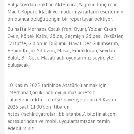
Bulgakov’dan Gökhan Aktemur’a, Yağmur Topçu’dan
Macit Koper’e klasik ve modern yazarların eserlerinin
ön planda olduğu zengin bir repertuvar bekliyor.
Bu hafta Merhaba Çocuk (Yeni Oyun), Yoldan Çıkan
Oyun, Köpek Kalbi, Gölge, Geçmişin Gölgesi, Öksüzler,
Tartuffe, Gidion’un Düğümü, Hayat Der Gülümserim,
Benim Küçük Yıldızım, Masal, Fındıkkıran, Sevdalı
Bulut, Bir Gece Masalı adlı oyunlarımız seyirciyle
buluşacak.
10 Kasım 2025 tarihinde Atatürk’ü anmak için
“Merhaba Çocuk” adlı oyunumuz ücretsiz
sahnelenecektir. Ücretsiz davetiyelerinizi 4 Kasım
2025 saat 11.00’den itibaren
https://sehirtiyatrolari.ibb.istanbul/, biletinial.com
adreslerinden ve mobil uygulamamızdan temin
edebilirsiniz.