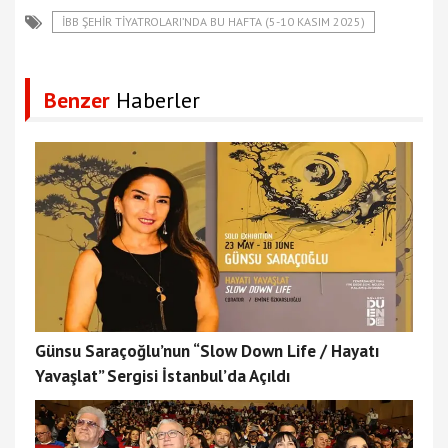
İBB ŞEHİR TİYATROLARI’NDA BU HAFTA (5-10 KASIM 2025)
Benzer
Haberler
Günsu Saraçoğlu’nun “Slow Down Life / Hayatı
Yavaşlat” Sergisi İstanbul’da Açıldı