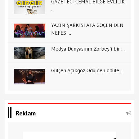
GAZETECİ CEMAL BİLGE EVLİLİK
...
YAZIN ŞARKISI ATA GÖÇEN'DEN
NEFES ...
Medya Dünyasının Zorbey'i bir ...
Gülşen Açıkgöz Ödülden ödüle ...
Reklam