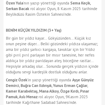
Özen Yula
’nın yazıp yönettiği oyunda
Sema Keçik,
Serkan Bacak
rol alıyor. Oyun, 8 Kasım 2025 tarihinde
Beylikdüzü Rasim Öztekin Sahnesi’nde.
BENİM KÜÇÜK YILDIZIM (3+ Yaş)
Bir gün bir yıldız kayar… Gökyüzünden… Küçük kız
onun peşine düşer… Belki gözündeki yıldıza ulaşamaz;
ama bir yıldız şarkıcı kargaya, tavuklar için bir Yıldız
gibi pırıl pırıl parlayan bir mısır tanesine, her nefes
aldıkça bir yıldız parıldayan ateş böceğine rastlar…
Hepsiyle arkadaş olur… Sonunda gerçek yıldızın içinde
olduğunu sevgi kardeşlik dostluk olduğunu anlar.
Cengiz Özek
’in yazıp yönettiği oyunda
Ayşe Günyüz
Demirci, Buğra Can Ildırışık, Yunus Erman Çağlar,
Kamer Karabektaş, Mana Alkoy, Özge Kırdı, Pınar
Pamuk, Aslı Menaz
rol alıyor. Oyun, 9Kasım 2025
tarihinde Kağıthane Sadabad Sahnesi’nde.