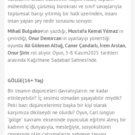
mühendisliği, çürümüş bürokrasi ve sınıf savaşlarıyla
toplumsal barışı yitirmiş bir halk üzerinden, insanı
insan yapan şey nedir sorusunu soruyor.
Mihail Bulgakov
’un yazdığı,
Mustafa Kemal Yılmaz
’ın
çevirdiği,
Onur Demircan
’ın uyarlayıp yönettiği
oyunda
Ali Gökmen Altuğ, Caner Çandarlı, İrem Arslan,
Onur Şirin
rol alıyor. Oyun, 5-8 Kasım2025 tarihleri
arasında Kağıthane Sadabad Sahnesi’nde.
GÖLGE
(16+ Yaş)
Bir insanın düşünceleri davranışlarını ne kadar
etkileyebilir? İç sesimiz olmadan yaşayabilir miydik?
Peki bazı düşüncelerimiz başka bir kişi olarak
karşımıza dikilseydi ne olurdu? Oyun, Carl Jung’un
“gölge” kavramı ekseninde oyunculuk eğitimi almış bir
kadının iç dünyasıyla, mesleğiyle, sosyokültürel
çevresiyle olan çatışmalarını sahneye taşıyor.