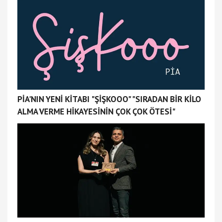
PİA'NIN YENİ KİTABI "ŞİŞKOOO" "SIRADAN BİR KİLO
ALMA VERME HİKAYESİNİN ÇOK ÇOK ÖTESİ"