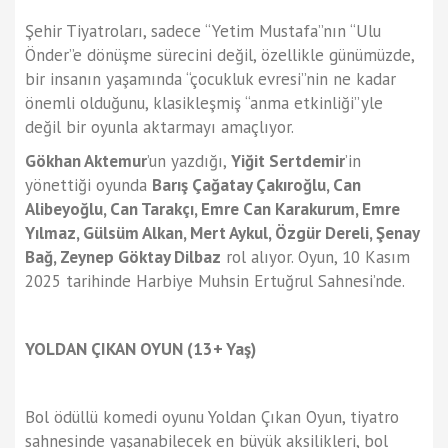
Şehir Tiyatroları, sadece “Yetim Mustafa”nın “Ulu
Önder”e dönüşme sürecini değil, özellikle günümüzde,
bir insanın yaşamında “çocukluk evresi”nin ne kadar
önemli olduğunu, klasikleşmiş “anma etkinliği”yle
değil bir oyunla aktarmayı amaçlıyor.
Gökhan Aktemur
’un yazdığı,
Yiğit Sertdemir
’in
yönettiği oyunda
Barış Çağatay Çakıroğlu, Can
Alibeyoğlu, Can Tarakçı, Emre Can Karakurum, Emre
Yılmaz, Gülsüm Alkan, Mert Aykul, Özgür Dereli, Şenay
Bağ, Zeynep Göktay Dilbaz
rol alıyor. Oyun, 10 Kasım
2025 tarihinde Harbiye Muhsin Ertuğrul Sahnesi’nde.
YOLDAN ÇIKAN OYUN
(13+ Yaş)
Bol ödüllü komedi oyunu Yoldan Çıkan Oyun, tiyatro
sahnesinde yaşanabilecek en büyük aksilikleri, bol