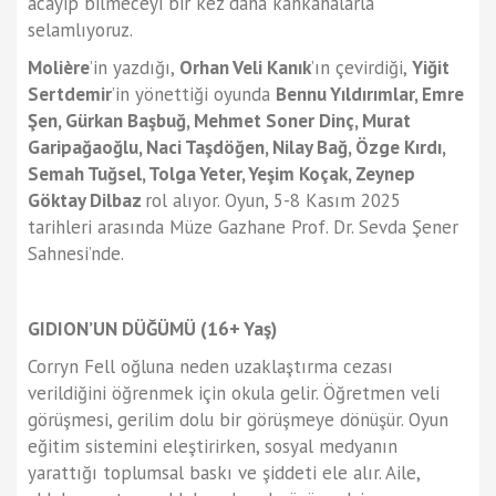
acayip bilmeceyi bir kez daha kahkahalarla
selamlıyoruz.
Molière
’in yazdığı,
Orhan Veli Kanık
’ın çevirdiği,
Yiğit
Sertdemir
’in yönettiği oyunda
Bennu Yıldırımlar, Emre
Şen, Gürkan Başbuğ, Mehmet Soner Dinç, Murat
Garipağaoğlu, Naci Taşdöğen, Nilay Bağ, Özge Kırdı,
Semah Tuğsel, Tolga Yeter, Yeşim Koçak, Zeynep
Göktay Dilbaz
rol alıyor. Oyun, 5-8 Kasım 2025
tarihleri arasında Müze Gazhane Prof. Dr. Sevda Şener
Sahnesi’nde.
GIDION’UN DÜĞÜMÜ (16+ Yaş)
Corryn Fell oğluna neden uzaklaştırma cezası
verildiğini öğrenmek için okula gelir. Öğretmen veli
görüşmesi, gerilim dolu bir görüşmeye dönüşür. Oyun
eğitim sistemini eleştirirken, sosyal medyanın
yarattığı toplumsal baskı ve şiddeti ele alır. Aile,