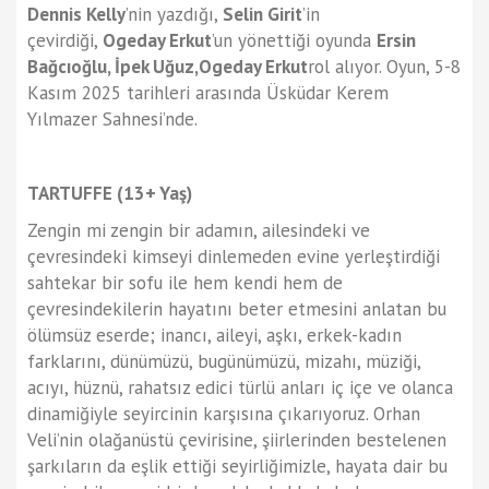
Dennis Kelly
’nin yazdığı,
Selin Girit
’in
çevirdiği,
Ogeday Erkut
’un yönettiği oyunda
Ersin
Bağcıoğlu, İpek Uğuz,Ogeday Erkut
rol alıyor. Oyun, 5-8
Kasım 2025 tarihleri arasında Üsküdar Kerem
Yılmazer Sahnesi’nde.
TARTUFFE
(13+ Yaş)
Zengin mi zengin bir adamın, ailesindeki ve
çevresindeki kimseyi dinlemeden evine yerleştirdiği
sahtekar bir sofu ile hem kendi hem de
çevresindekilerin hayatını beter etmesini anlatan bu
ölümsüz eserde; inancı, aileyi, aşkı, erkek-kadın
farklarını, dünümüzü, bugünümüzü, mizahı, müziği,
acıyı, hüznü, rahatsız edici türlü anları iç içe ve olanca
dinamiğiyle seyircinin karşısına çıkarıyoruz. Orhan
Veli’nin olağanüstü çevirisine, şiirlerinden bestelenen
şarkıların da eşlik ettiği seyirliğimizle, hayata dair bu