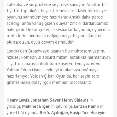
kahkaha ve sürprizlerle seyirciye sunuyor! Amatör bir
tiyatro topluluğu, büyük bir hevesle klasik bir cinayet
oyununu sahnelemeye hazırlanır. Ancak daha perde
açıldığı anda yanlış giden olaylar zinciri durdurulamaz
hale gelir. Dekor çöker, aksesuarlar kaybolur, oyuncular
repliklerini unutunca doğaçlamaya başlar… Ama ne
olursa olsun, oyun devam etmelidir!
Londra’dan Broadway’e uzanan bu muhteşem yapım,
fiziksel komediyle absürd mizahı ustalıkla harmanlıyor.
Tiyatro sanatıyla ilgili tüm klişeleri ters yüz eden
Yoldan Çıkan Oyun, seyirciyi kahkahaya boğmaya
hazırlanıyor. Yoldan Çıkan Oyun'da, her şeyin ters
gitmesinden dolayı çok memnun olacaksınız.
Henry Lewis, Jonathan Sayer, Henry Shields
’in
yazdığı,
Mehmet Ergen
’in çevirdiği,
Lerzan Pamir
’in
yönettiği oyunda
Berfu Aydoğan, Hasip Tuz, Hüseyin