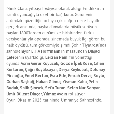
Minik Clara, yılbaşı hediyesi olarak aldığı Fındıkkıran
isimli oyuncağıyla özel bir bağ kurar. Görünenin
ardındaki güzelliğin ortaya çıkacağı o gece hayalle
gerçek arasında, başka dünyalarda büyük serüven
başlar. 1800’lerden günümüze birbirinden farklı
versiyonlarıyla operada, sinemada büyük ilgi gören bu
halk öyküsü, tüm görkemiyle şimdi Şehir Tiyatrosu’nda
sahneleniyor.
E.T.A Hoffmann
’ın masalından
Dilşad
Çelebi
’nin uyarladığı,
Lerzan Pamir
’in yönettiği
oyunda
Asrın Gurur Kuyucak,
Gözde İpek Köse, Cihan
Kurtaran, Çağrı Büyüksayar, Derya Keykubat, Dolunay
Pircioğlu, Emel Bertan, Esra Ede, Emrah Derviş Soylu,
Gürkan Başbuğ, Hakan Gümüş, Osman Kaba, Pelin
Budak, Salih Şimşek, Sefa Turan, Selen Nur Sarıyar,
Ümit Bülent Dinçer, Yılmaz Aydın
rol alıyor.
Oyun, 9Kasım 2025 tarihinde Ümraniye Sahnesi’nde.