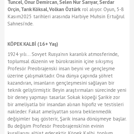
Tuncel, Onur Demircan, Selen Nur Sarıyar, Serdar
Orçin, Tarık Köksal, Volkan Öztürk
rol alıyor. Oyun, 5-8
Kasım2025 tarihleri arasında Harbiye Muhsin Ertuğrul
Sahnesi’nde.
KÖPEK KALBİ (16+ Yaş)
1924 yılı… Sovyet Rusya’nın karanlık atmosferinde,
toplumsal düzenin ve bürokrasinin içine sıkışmış
Profesör Preobrajenski insan beyni ve gençleşme
üzerine çalışmaktadır. Ona dünya çapında şöhret
kazandıran, insanların gençleşmesini sağlayan bir
teknik geliştirmiştir. Beyin araştırmaları sürecinde yeni
bir deney yapmayı tasarlar. Sokak köpeği Şarik’e zor
bir ameliyatla bir insandan alınan hipofiz ve testisleri
nakleder. Fakat ameliyattan sonra beklenmedik
değişimler baş gösterir, Şarik insana dönüşmeye başlar.
Bu değişim Profesör Preobrajenski’nin evinin
kurallarını altüst edecektir. Köpek Kalbi, toplum