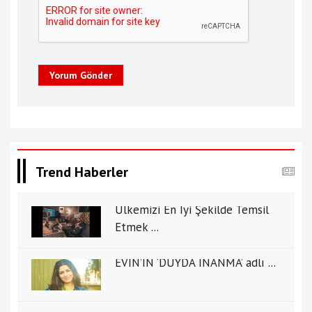
Yorum Gönder
Trend Haberler
Ülkemizi En İyi Şekilde Temsil
Etmek ...
EVİN’İN ‘DUYDA İNANMA’ adlı ...