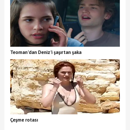
Teoman'dan Deniz'i şaşırtan şaka
Çeşme rotası