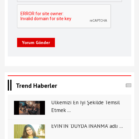
Yorum Gönder
Trend Haberler
Ülkemizi En İyi Şekilde Temsil
Etmek ...
EVİN’İN ‘DUYDA İNANMA’ adlı ...