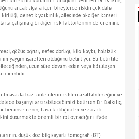
den biri sigara kullanımı olduğunu belirten Dr. Dalkılıç
üğünü ancak sigara içen bireylerde riskin çok daha
kirliliği, genetik yatkınlık, ailesinde akciğer kanseri
arla çalışma gibi diğer risk faktörlerinin de önemine
esi, göğüs ağrısı, nefes darlığı, kilo kaybı, halsizlik
inin yaygın işaretleri olduğunu belirtiyor. Bu belirtiler
bileceğinden, uzun süre devam eden veya kötüleşen
i önemlidir.
masa da bazı önlemlerin riskleri azaltabileceğini ve
elede başarıyı artırabileceğimizi belirten Dr. Dalkılıç,
nı benimsemenin, hava kirliliğinden ve zararlı
kini düşürmekte önemli bir rol oynadığını ifade
larının, düşük doz bilgisayarlı tomografi (BT)