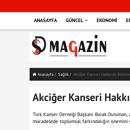
ANASAYFA
GÜNCEL
EKONOMİ
E
Anasayfa
Sağlik
Akciğer Kanseri Hakkında Bilinm
Akciğer Kanseri Hakk
Türk Kanser Derneği Başkanı Burak Duruman, ak
mücadelede toplumsal farkındalığın önemini v