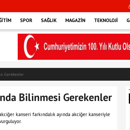
ĞİTİM
SPOR
SAĞLIK
MAGAZİN
TEKNOLOJİ
G
esi Gerekenler
ında Bilinmesi Gerekenler
ciğer kanseri farkındalık ayında akciğer kanseriyle
urguluyor.