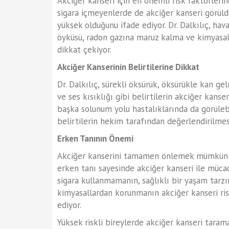
Akciğer kanseri için en önemli risk faktörlerin
sigara içmeyenlerde de akciğer kanseri görüld
yüksek olduğunu ifade ediyor. Dr. Dalkılıç, hava 
öyküsü, radon gazına maruz kalma ve kimyasall
dikkat çekiyor.
Akciğer Kanserinin Belirtilerine Dikkat
Dr. Dalkılıç, sürekli öksürük, öksürükle kan gelm
ve ses kısıklığı gibi belirtilerin akciğer kanser
başka solunum yolu hastalıklarında da görüle
belirtilerin hekim tarafından değerlendirilmes
Erken Tanının Önemi
Akciğer kanserini tamamen önlemek mümkün ol
erken tanı sayesinde akciğer kanseri ile mücad
sigara kullanmamanın, sağlıklı bir yaşam tarzı
kimyasallardan korunmanın akciğer kanseri ris
ediyor.
Yüksek riskli bireylerde akciğer kanseri tarama