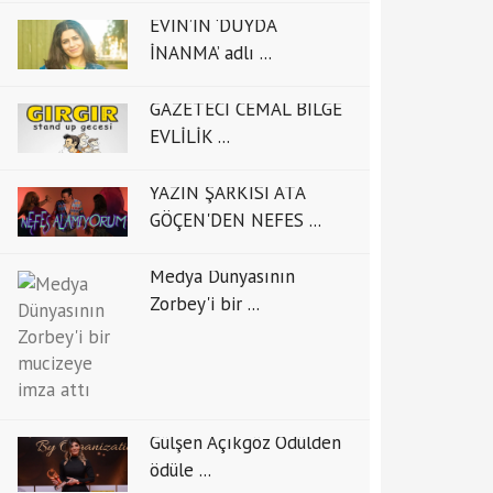
EVİN’İN ‘DUYDA
İNANMA’ adlı ...
GAZETECİ CEMAL BİLGE
EVLİLİK ...
YAZIN ŞARKISI ATA
GÖÇEN'DEN NEFES ...
Medya Dünyasının
Zorbey'i bir ...
Gülşen Açıkgöz Ödülden
ödüle ...