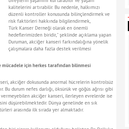
bireylerin yaşamını kurtarabilir ve yaşam
kalitelerini artırabilir. Bu nedenle, halkımızı
düzenli kontroller konusunda bilinçlendirmek ve
risk faktörleri hakkında bilgilendirmek,
Türk Kanser Derneği olarak en önemli
hedeflerimizden biridir," şeklinde açıklama yapan
Duruman, akciğer kanseri farkındalığına yönelik
çalışmalara daha fazla destek verilmesi
ile mücadele için herkes tarafından bilinmesi
anseri, akciğer dokusunda anormal hücrelerin kontrolsüz
ır. Bu durum nefes darlığı, öksürük ve göğüs ağrısı gibi
ti vermeyebilen akciğer kanseri, ilerleyen evrelerde ise
sini düşürebilmektedir. Dünya genelinde en sık
leri arasında ilk sırada yer almaktadır.